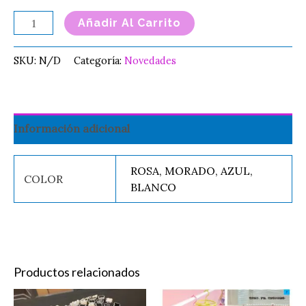
Añadir Al Carrito
SKU:
N/D
Categoría:
Novedades
Información adicional
ROSA, MORADO, AZUL,
COLOR
BLANCO
Productos relacionados
Price
Este
Es