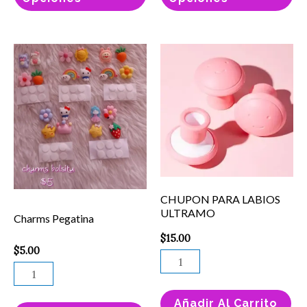
página
pá
de
de
producto
pr
Charms
CHUPON
Pegatina
PARA
cantidad
LABIOS
ULTRAMO
cantidad
CHUPON PARA LABIOS
ULTRAMO
Charms Pegatina
$
15.00
$
5.00
Añadir Al Carrito