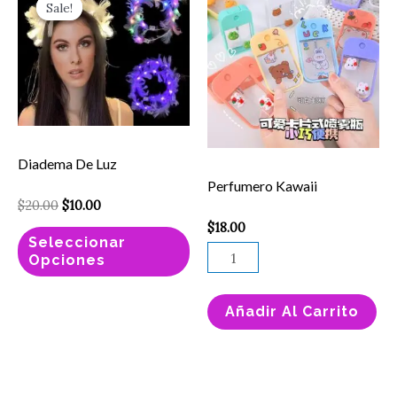
Sale!
Sale!
producto
Kawaii
was:
is:
$20.00.
$10.00.
tiene
cantidad
múltiples
variantes.
Las
opciones
Diadema De Luz
se
Perfumero Kawaii
pueden
$
20.00
$
10.00
elegir
$
18.00
Seleccionar
en
Opciones
la
página
Añadir Al Carrito
de
producto