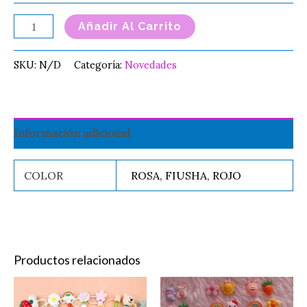
Añadir Al Carrito
SKU:
N/D
Categoría:
Novedades
Información adicional
COLOR
ROSA, FIUSHA, ROJO
Productos relacionados
Price
Este
Charms
range:
producto
Pegatina
$8.00