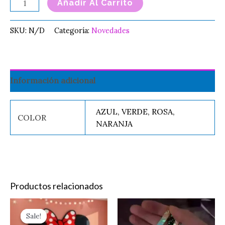
Añadir Al Carrito
SKU:
N/D
Categoría:
Novedades
Información adicional
AZUL, VERDE, ROSA,
COLOR
NARANJA
Productos relacionados
Este
Es
Sale!
Sale!
producto
pr