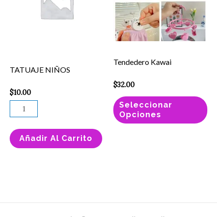
mú
va
La
op
se
Tendedero Kawai
TATUAJE NIÑOS
pu
$
32.00
el
$
10.00
en
Seleccionar
Opciones
la
pá
Añadir Al Carrito
de
pr