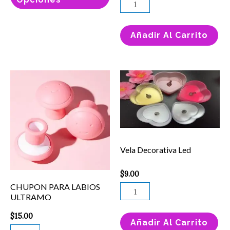
la
página
Añadir Al Carrito
de
producto
CHUPON
Vela
PARA
Decorativa
LABIOS
Led
ULTRAMO
cantidad
cantidad
Vela Decorativa Led
$
9.00
CHUPON PARA LABIOS
ULTRAMO
$
15.00
Añadir Al Carrito