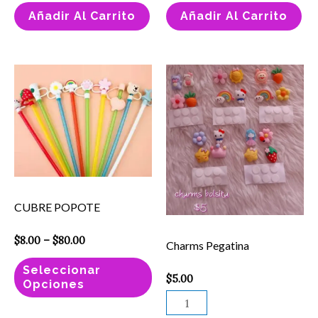
Añadir Al Carrito
Añadir Al Carrito
Price
Este
Charms
range:
producto
Pegatina
$8.00
through
tiene
cantidad
$80.00
múltiples
variantes.
Las
opciones
CUBRE POPOTE
se
pueden
$
8.00
–
$
80.00
Charms Pegatina
elegir
Seleccionar
$
5.00
en
Opciones
la