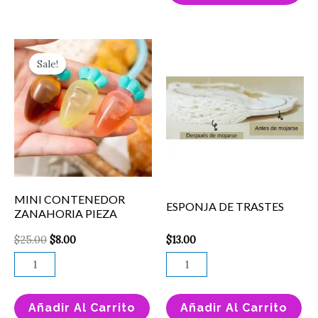
pá
de
Original
Current
MINI
ESPONJA
price
price
pr
Sale!
Sale!
CONTENEDOR
DE
was:
is:
$25.00.
$8.00.
ZANAHORIA
TRASTES
PIEZA
cantidad
cantidad
MINI CONTENEDOR
ESPONJA DE TRASTES
ZANAHORIA PIEZA
$
25.00
$
8.00
$
13.00
Añadir Al Carrito
Añadir Al Carrito