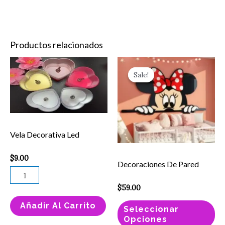
Productos relacionados
Vela
Es
Sale!
Sale!
Decorativa
pr
Led
ti
cantidad
mú
va
Vela Decorativa Led
La
op
$
9.00
Decoraciones De Pared
se
pu
$
59.00
el
Añadir Al Carrito
en
Seleccionar
Opciones
la