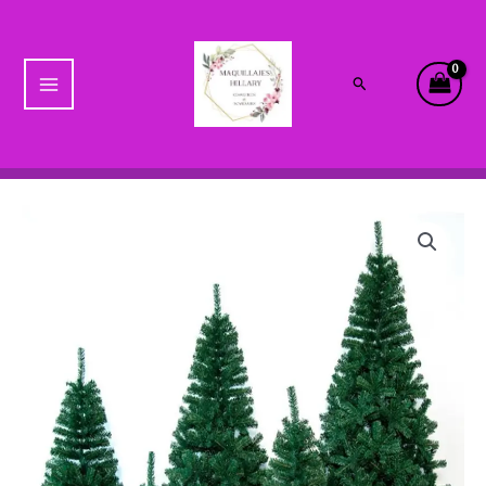
Ir
Main
al
Menu
contenido
Buscar
ARBOL
NAVIDAD
cantidad