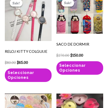
price
price
price
price
Sale!
Sale!
Sale!
Sale!
producto
pr
was:
is:
was:
is:
$80.00.
$65.00.
$270.00.
$150.00.
tiene
ti
múltiples
mú
variantes.
va
Las
La
opciones
op
SACO DE DORMIR
se
se
RELOJ KITTY COLGUIJE
pueden
pu
$
270.00
$
150.00
elegir
el
$
80.00
$
65.00
Seleccionar
en
en
Opciones
Seleccionar
la
la
Opciones
página
pá
de
de
producto
pr
PERFUMERO
Vela
REDONDO
Decorativa