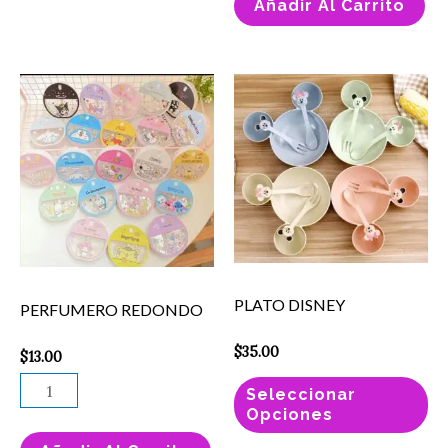
Añadir Al Carrito
página
de
producto
PERFUMERO
Es
REDONDO
pr
cantidad
ti
mú
va
La
op
se
PLATO DISNEY
PERFUMERO REDONDO
pu
el
$
35.00
$
13.00
en
Seleccionar
la
Opciones
pá