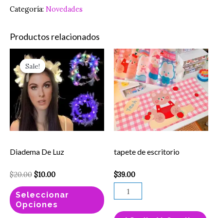
Categoría:
Novedades
Productos relacionados
Original
Current
Este
tapete
price
price
Sale!
Sale!
producto
de
was:
is:
$20.00.
$10.00.
tiene
escritorio
múltiples
cantidad
variantes.
Las
opciones
Diadema De Luz
tapete de escritorio
se
pueden
$
20.00
$
10.00
$
39.00
elegir
Seleccionar
en
Opciones
la