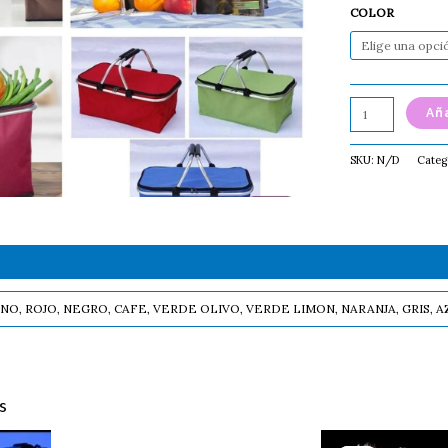
COLOR
Aña
SKU:
N/D
Categ
INO, ROJO, NEGRO, CAFE, VERDE OLIVO, VERDE LIMON, NARANJA, GRIS, 
s
Original
Current
Este
ESPONJA