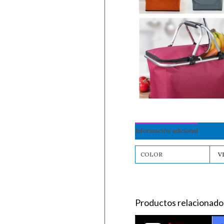
Información adicional
COLOR
V
Productos relacionado
Original
Current