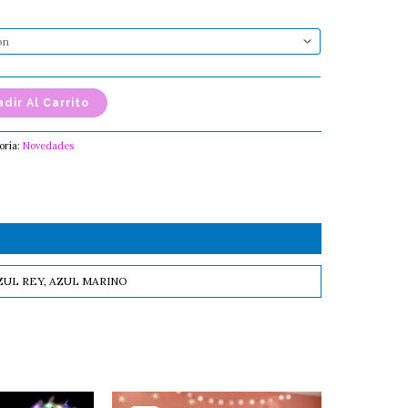
dir Al Carrito
oría:
Novedades
AZUL REY, AZUL MARINO
Este
Este