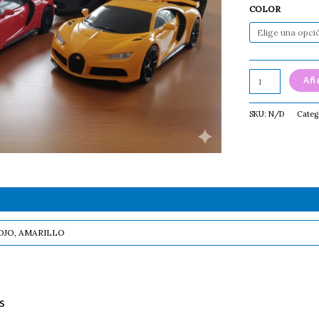
COLOR
Aña
SKU:
N/D
Categ
OJO, AMARILLO
s