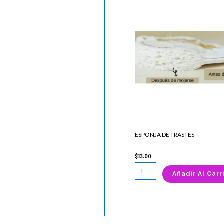
ESPONJA
DE
TRASTES
cantidad
ESPONJA DE TRASTES
$
13.00
Añadir Al Carr