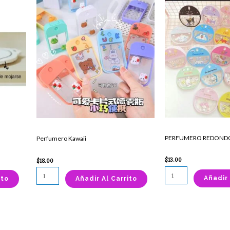
Perfumero
PERFUMERO
Kawaii
REDONDO
cantidad
cantidad
PERFUMERO REDOND
Perfumero Kawaii
$
13.00
$
18.00
Añadir 
ito
Añadir Al Carrito