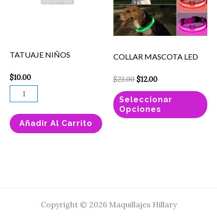
va
La
op
se
TATUAJE NIÑOS
COLLAR MASCOTA LED
pu
el
$
10.00
$
23.00
$
12.00
en
Seleccionar
la
Opciones
pá
Añadir Al Carrito
de
pr
Copyright © 2026 Maquillajes Hillary