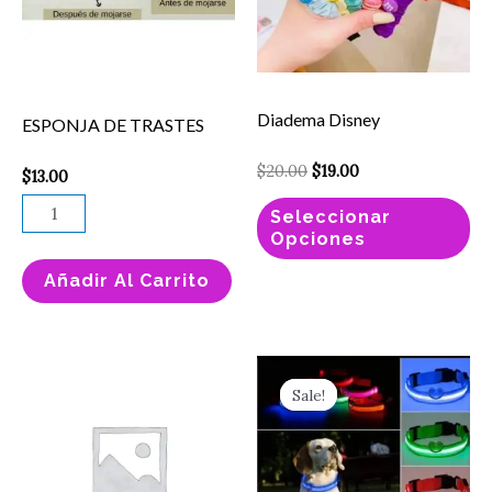
va
La
op
se
Diadema Disney
ESPONJA DE TRASTES
pu
el
$
20.00
$
19.00
$
13.00
en
Seleccionar
la
Opciones
pá
Añadir Al Carrito
de
pr
Original
Current
TATUAJE
Es
price
price
Sale!
Sale!
NIÑOS
pr
was:
is:
$23.00.
$12.00.
cantidad
ti
mú