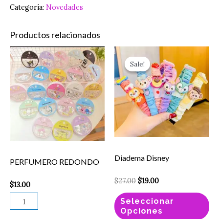
Categoría:
Novedades
Productos relacionados
Original
Current
PERFUMERO
Es
price
price
Sale!
Sale!
REDONDO
pr
was:
is:
$27.00.
$19.00.
cantidad
ti
mú
va
La
op
se
Diadema Disney
PERFUMERO REDONDO
pu
el
$
27.00
$
19.00
$
13.00
en
Seleccionar
la
Opciones