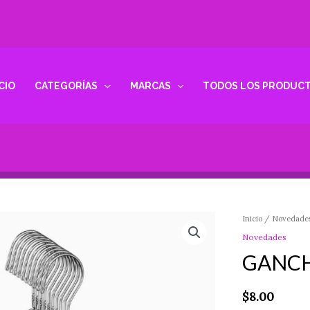
ICIO
CATEGORÍAS
MARCAS
TODOS LOS PRODUC
GANCHO
Inicio
/
Novedade
DE
Novedades
METAL
GANCH
cantidad
$
8.00