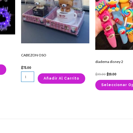
variantes.
Las
opciones
se
pueden
elegir
en
la
CABEZON OSO
página
diadema disney 2
de
$
75.00
producto
s
$
39.00
$
19.00
Añadir Al Carrito
Seleccionar O