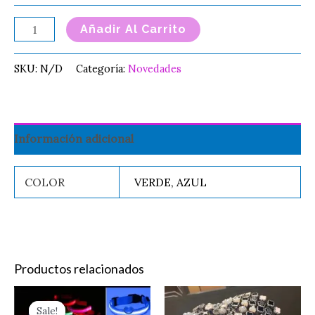
Añadir Al Carrito
SKU:
N/D
Categoría:
Novedades
Información adicional
COLOR
VERDE, AZUL
Productos relacionados
Original
Current
Price
Este
Es
price
price
range:
Sale!
Sale!