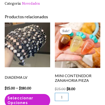
Categoría:
Novedades
Productos relacionados
Price
Original
Current
Este
MINI
range:
price
price
Sale!
Sale!
producto
CONTENEDOR
$15.00
was:
is:
through
$25.00.
$8.00.
tiene
ZANAHORIA
$180.00
múltiples
PIEZA
variantes.
cantidad
Las
opciones
se
MINI CONTENEDOR
DIADEMA LV
pueden
ZANAHORIA PIEZA
elegir
$
15.00
–
$
180.00
$
25.00
$
8.00
en
Seleccionar
la
Opciones