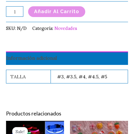
Añadir Al Carrito
SKU:
N/D
Categoría:
Novedades
Información adicional
TALLA
#3, #3.5, #4, #4.5, #5
Productos relacionados
Original
Current
Este
Charms
price
price
Sale!
Sale!
producto
Pegatina
was:
is: