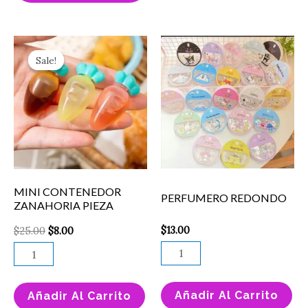
página
pá
de
de
Original
Current
producto
pr
MINI
PERFUMERO
price
price
Sale!
Sale!
CONTENEDOR
REDONDO
was:
is:
$25.00.
$8.00.
ZANAHORIA
cantidad
PIEZA
cantidad
MINI CONTENEDOR
PERFUMERO REDONDO
ZANAHORIA PIEZA
$
13.00
$
25.00
$
8.00
Añadir Al Carrito
Añadir Al Carrito